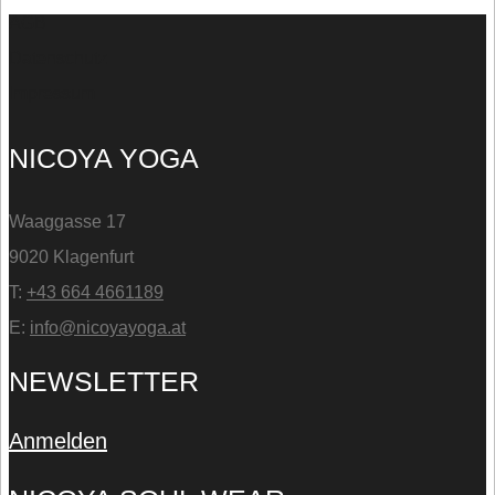
AGB
Datenschutz
Impressum
NICOYA YOGA
Waaggasse 17
9020 Klagenfurt
T:
+43 664 4661189
E:
info@nicoyayoga.at
NEWSLETTER
Anmelden